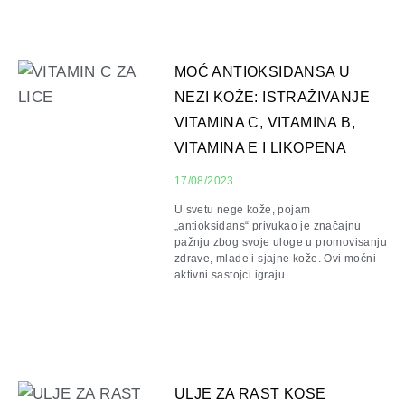
MOĆ ANTIOKSIDANSA U
NEZI KOŽE: ISTRAŽIVANJE
VITAMINA C, VITAMINA B,
VITAMINA E I LIKOPENA
17/08/2023
U svetu nege kože, pojam
„antioksidans“ privukao je značajnu
pažnju zbog svoje uloge u promovisanju
zdrave, mlade i sjajne kože. Ovi moćni
aktivni sastojci igraju
ULJE ZA RAST KOSE