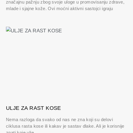
značajnu pažnju zbog svoje uloge u promovisanju zdrave,
mlade i sjajne kože. Ovi moćni aktivni sastojci igraju
ULJE ZA RAST KOSE
Nema razloga da svako od nas ne zna koji su delovi
ciklusa rasta kose ili kakav je sastav dlake. Ali je korisnije
znati koje ulje