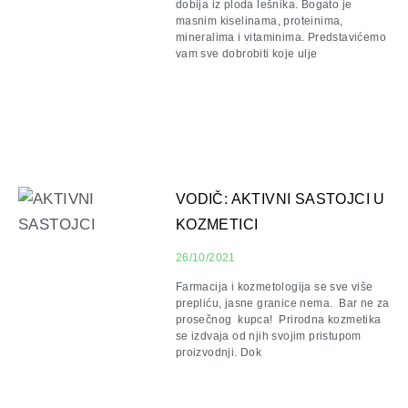
dobija iz ploda lešnika. Bogato je
masnim kiselinama, proteinima,
mineralima i vitaminima. Predstavićemo
vam sve dobrobiti koje ulje
VODIČ: AKTIVNI SASTOJCI U
KOZMETICI
26/10/2021
Farmacija i kozmetologija se sve više
prepliću, jasne granice nema. Bar ne za
prosečnog kupca! Prirodna kozmetika
se izdvaja od njih svojim pristupom
proizvodnji. Dok