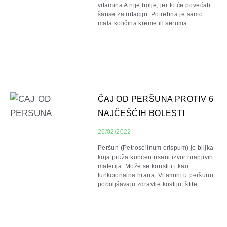
vitamina A nije bolje, jer to će povećati
šanse za iritaciju. Potrebna je samo
mala količina kreme ili seruma
ČAJ OD PERŠUNA PROTIV 6
NAJČEŠĆIH BOLESTI
26/02/2022
Peršun (Petroselinum crispum) je biljka
koja pruža koncentrisani izvor hranjivih
materija. Može se koristiti i kao
funkcionalna hrana. Vitamini u peršunu
poboljšavaju zdravlje kostiju, štite