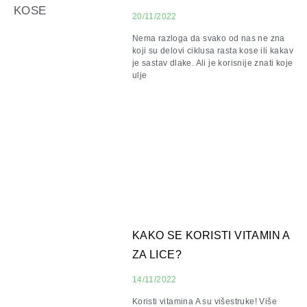
20/11/2022
Nema razloga da svako od nas ne zna
koji su delovi ciklusa rasta kose ili kakav
je sastav dlake. Ali je korisnije znati koje
ulje
KAKO SE KORISTI VITAMIN A
ZA LICE?
14/11/2022
Koristi vitamina A su višestruke! Više