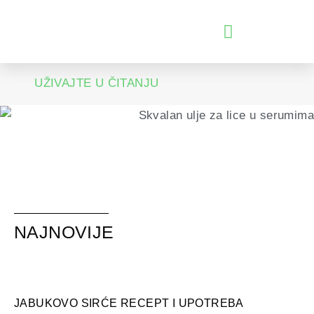
ПРЕЂИ
НА
САДРЖАЈ
UŽIVAJTE U ČITANJU
NAJNOVIJE
JABUKOVO SIRĆE RECEPT I UPOTREBA