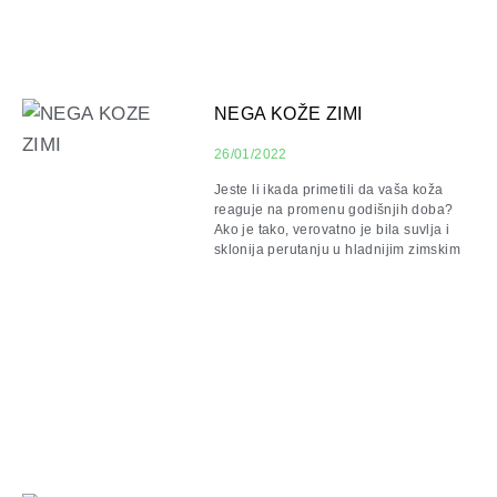
NEGA KOŽE ZIMI
26/01/2022
Jeste li ikada primetili da vaša koža
reaguje na promenu godišnjih doba?
Ako je tako, verovatno je bila suvlja i
sklonija perutanju u hladnijim zimskim