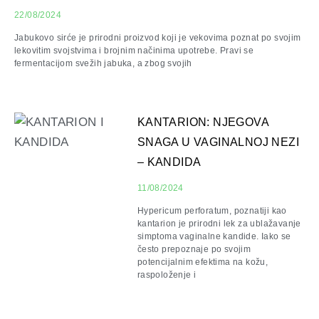
22/08/2024
Jabukovo sirće je prirodni proizvod koji je vekovima poznat po svojim
lekovitim svojstvima i brojnim načinima upotrebe. Pravi se
fermentacijom svežih jabuka, a zbog svojih
KANTARION: NJEGOVA
SNAGA U VAGINALNOJ NEZI
– KANDIDA
11/08/2024
Hypericum perforatum, poznatiji kao
kantarion je prirodni lek za ublažavanje
simptoma vaginalne kandide. Iako se
često prepoznaje po svojim
potencijalnim efektima na kožu,
raspoloženje i