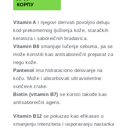
КОРПУ
Vitamin A
i njegovi derivati povoljno deluju
kod prekomernog ljuštenja kože, staračkih
keratoza i saboreičnih bradavica.
Vitamin B6
smanjuje lučenje sebuma, pa se
može koristiti kao antisaboreični preparat za
negu kože.
Pantenol
ima hidrataciono delovanje na
kožu. Može i absorbovati ultraviolentne
sunčeve zrake.
Biotin (vitamin B7)
se koristi takođe kao
antisaboreični agens.
Vitamin B12
se pokazao kao efikasan u
smanjenju intenziteta i usporavanju nastanka