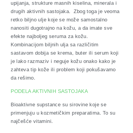
upijanja, strukture masnih kiselina, minerala i
drugih aktivnih sastojaka. Zbog toga je veoma
retko biljno ulje koje se može samostalno
nanositi dugotrajno na kožu, a da imate sve
efekte najboljeg seruma za kožu.
Kombinacijom biljnih ulja sa različitim
sastavom dobija se krema, buter ili serum koji
je lako razmaziv i neguje kožu onako kako je
zahteva tip kože ili problem koji pokušavamo
da rešimo.
PODELA AKTIVNIH SASTOJAKA
Bioaktivne supstance su sirovine koje se
primenjuju u kozmetičkim preparatima. To su
najčešće vitamini.