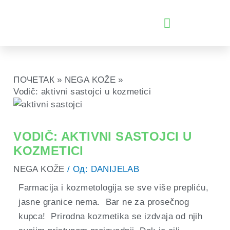
ПРЕЂИ
НА
САДРЖАЈ
ПОЧЕТАК
NEGA KOŽE
Vodič: aktivni sastojci u kozmetici
VODIČ: AKTIVNI SASTOJCI U
KOZMETICI
NEGA KOŽE
/ Од:
DANIJELAB
Farmacija i kozmetologija se sve više prepliću,
jasne granice nema. Bar ne za prosečnog
kupca! Prirodna kozmetika se izdvaja od njih