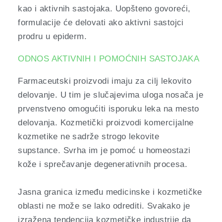
kao i aktivnih sastojaka. Uopšteno govoreći,
formulacije će delovati ako aktivni sastojci
prodru u epiderm.
ODNOS AKTIVNIH I POMOĆNIH SASTOJAKA
Farmaceutski proizvodi imaju za cilj lekovito
delovanje. U tim je slučajevima uloga nosača je
prvenstveno omogućiti isporuku leka na mesto
delovanja. Kozmetički proizvodi komercijalne
kozmetike ne sadrže strogo lekovite
supstance. Svrha im je pomoć u homeostazi
kože i sprečavanje degenerativnih procesa.
Jasna granica između medicinske i kozmetičke
oblasti ne može se lako odrediti. Svakako je
izražena tendencija kozmetičke industrije da