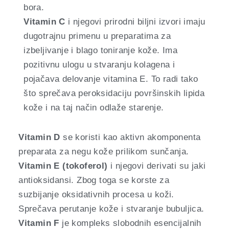
bora.
Vitamin C
i njegovi prirodni biljni izvori imaju
dugotrajnu primenu u preparatima za
izbeljivanje i blago toniranje kože. Ima
pozitivnu ulogu u stvaranju kolagena i
pojačava delovanje vitamina E. To radi tako
što sprečava peroksidaciju površinskih lipida
kože i na taj način odlaže starenje.
Vitamin D
se koristi kao aktivn akomponenta
preparata za negu kože prilikom sunčanja.
Vitamin E (tokoferol)
i njegovi derivati su jaki
antioksidansi. Zbog toga se korste za
suzbijanje oksidativnih procesa u koži.
Sprečava perutanje kože i stvaranje bubuljica.
Vitamin F
je kompleks slobodnih esencijalnih