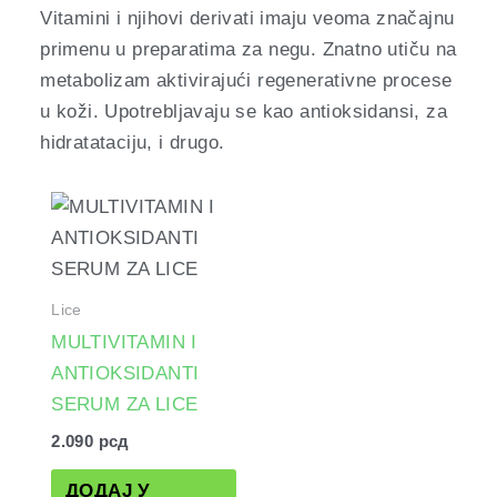
Vitamini i njihovi derivati imaju veoma značajnu
primenu u preparatima za negu. Znatno utiču na
metabolizam aktivirajući regenerativne procese
u koži. Upotrebljavaju se kao antioksidansi, za
hidratataciju, i drugo.
Lice
MULTIVITAMIN I
ANTIOKSIDANTI
SERUM ZA LICE
2.090
рсд
ДОДАЈ У