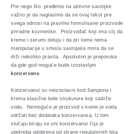
Pre nego što pređemo na aktivne sastojke
važno je da naglasimo da se ovaj tekst pre
svega odnosi na pravilno formulisane proizvode
prirodne kozmetike. Proizvođač koji ima cilj da
kreme i serumi deluju i da pri tome nema
manipulacije u smislu sastojaka mora da se
drži nekoliko pravila. Apsolutno je preporuka
da gde god moguće bude izostavljen
konzervans
.
Konzervansi su neizostavni kod šampona i
krema klasične bele strukuture koji sadrže
vodu. Nemoguće je proizvod u kome je voda
održati bez dodataka konzervansa. U tom
slučaju biraju se oni konzervansi čija je
upotreba odobrena od strane regulatornih tela