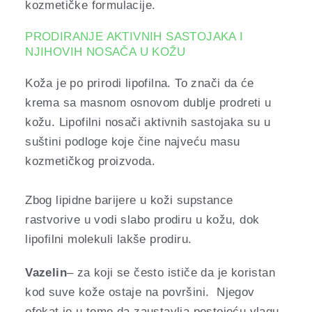
kozmetičke formulacije.
PRODIRANJE AKTIVNIH SASTOJAKA I
NJIHOVIH NOSAČA U KOŽU
Koža je po prirodi lipofilna. To znači da će
krema sa masnom osnovom dublje prodreti u
kožu. Lipofilni nosači aktivnih sastojaka su u
suštini podloge koje čine najveću masu
kozmetičkog proizvoda.
Zbog lipidne barijere u koži supstance
rastvorive u vodi slabo prodiru u kožu, dok
lipofilni molekuli lakše prodiru.
Vazelin
– za koji se često ističe da je koristan
kod suve kože ostaje na površini. Njegov
efekat je u tome da zaustavlja postojeću vlagu