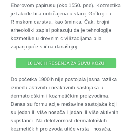
Eberovom papirusu (oko 1550. pne).
Kozmetika
je takođe bila uobičajena u staroj Grčkoj i u
Rimskom carstvu, kao šminka.
Čak, brojni
arheološki zapisi pokazuju da je tehnologija
kozmetike u drevnim civilizacijama bila
zapanjujuće slična današnjoj.
10 LAKIH REŠENJA ZA SUVU KOŽU
Do početka 1900ih nije postojala jasna razlika
između aktivnih i neaktivnih sastojaka u
dermatološkim i kozmetičkim proizvodima.
Danas su formulacije mešavine sastojaka koji
su jedan ili više nosača i jedan ili više aktivnih
supstanci. Na delotvornost dermatoloških i
kozmetičkih proizvoda utiče vrsta i nosača,