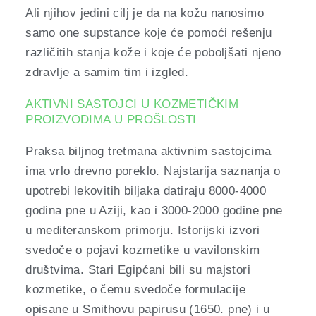
Ali njihov jedini cilj je da na kožu nanosimo
samo one supstance koje će pomoći rešenju
različitih stanja kože i koje će poboljšati njeno
zdravlje a samim tim i izgled.
AKTIVNI SASTOJCI U KOZMETIČKIM
PROIZVODIMA U PROŠLOSTI
Praksa biljnog tretmana aktivnim sastojcima
ima vrlo drevno poreklo. Najstarija saznanja o
upotrebi lekovitih biljaka datiraju 8000-4000
godina pne u Aziji, kao i 3000-2000 godine pne
u mediteranskom primorju. Istorijski izvori
svedoče o pojavi kozmetike u vavilonskim
društvima. Stari Egipćani bili su majstori
kozmetike, o čemu svedoče formulacije
opisane u Smithovu papirusu (1650. pne) i u