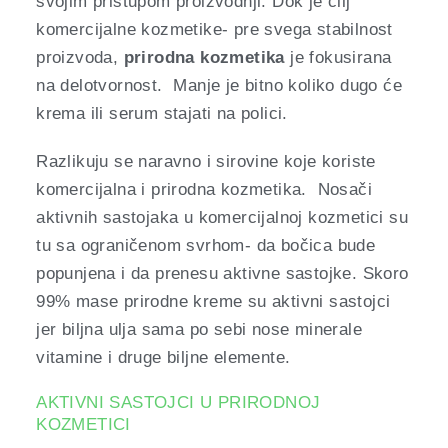
svojim pristupom proizvodnji. Dok je cilj
komercijalne kozmetike- pre svega stabilnost
proizvoda,
prirodna kozmetika
je fokusirana
na delotvornost. Manje je bitno koliko dugo će
krema ili serum stajati na polici.
Razlikuju se naravno i sirovine koje koriste
komercijalna i prirodna kozmetika. Nosači
aktivnih sastojaka u komercijalnoj kozmetici su
tu sa ograničenom svrhom- da bočica bude
popunjena i da prenesu aktivne sastojke. Skoro
99% mase prirodne kreme su aktivni sastojci
jer biljna ulja sama po sebi nose minerale
vitamine i druge biljne elemente.
AKTIVNI SASTOJCI U PRIRODNOJ
KOZMETICI