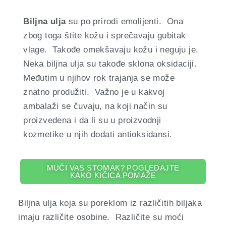
Biljna ulja
su po prirodi emolijenti. Ona
zbog toga štite kožu i sprečavaju gubitak
vlage. Takođe omekšavaju kožu i neguju je.
Neka biljna ulja su takođe sklona oksidaciji.
Međutim u njihov rok trajanja se može
znatno produžiti. Važno je u kakvoj
ambalaži se čuvaju, na koji način su
proizvedena i da li su u proizvodnji
kozmetike u njih dodati antioksidansi.
MUČI VAS STOMAK? POGLEDAJTE
KAKO KIČICA POMAŽE
Biljna ulja koja su poreklom iz različitih biljaka
imaju različite osobine. Različite su moći