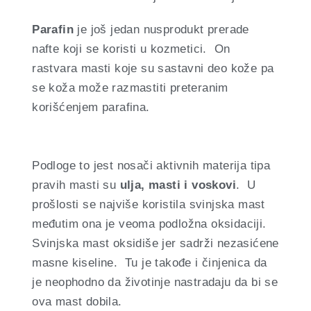
Parafin
je još jedan nusprodukt prerade
nafte koji se koristi u kozmetici. On
rastvara masti koje su sastavni deo kože pa
se koža može razmastiti preteranim
korišćenjem parafina.
Podloge to jest nosači aktivnih materija tipa
pravih masti su
ulja, masti i voskovi
. U
prošlosti se najviše koristila svinjska mast
međutim ona je veoma podložna oksidaciji.
Svinjska mast oksidiše jer sadrži nezasićene
masne kiseline. Tu je takođe i činjenica da
je neophodno da životinje nastradaju da bi se
ova mast dobila.