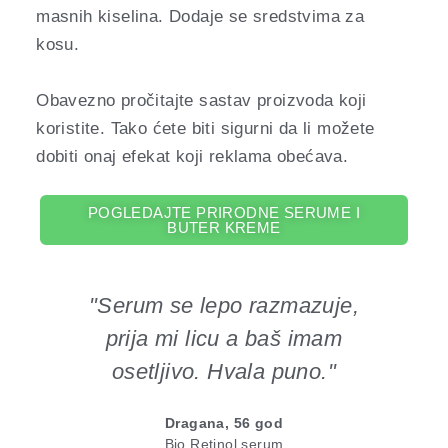
masnih kiselina. Dodaje se sredstvima za
kosu.
Obavezno pročitajte sastav proizvoda koji
koristite. Tako ćete biti sigurni da li možete
dobiti onaj efekat koji reklama obećava.
POGLEDAJTE PRIRODNE SERUME I
BUTER KREME
"Serum se lepo razmazuje,
prija mi licu a baš imam
mi
osetljivo. Hvala puno."
Dragana, 56 god
Bio Retinol serum