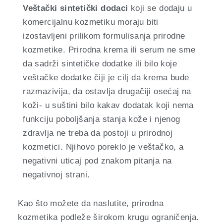
Veštački sintetički dodaci
koji se dodaju u
komercijalnu kozmetiku moraju biti
izostavljeni prilikom formulisanja prirodne
kozmetike. Prirodna krema ili serum ne sme
da sadrži sintetičke dodatke ili bilo koje
veštačke dodatke čiji je cilj da krema bude
razmazivija, da ostavlja drugačiji osećaj na
koži- u suštini bilo kakav dodatak koji nema
funkciju poboljšanja stanja kože i njenog
zdravlja ne treba da postoji u prirodnoj
kozmetici. Njihovo poreklo je veštačko, a
negativni uticaj pod znakom pitanja na
negativnoj strani.
Kao što možete da naslutite, prirodna
kozmetika podleže širokom krugu ograničenja.